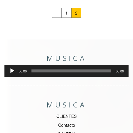
«
1
2
Rep
de
MUSICA
aud
00:00
00:00
MUSICA
CLIENTES
Contacto